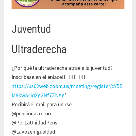
Juventud
Ultraderecha
¿Por qué la ultraderecha atrae a la juventud?
Inscríbase en el enlace👇🏻👇🏻👇🏻👇🏻
https://us02web.zoom.us/meeting/register/cY5B
M9kwS4iqXg2Nf7ZNAg
*
Recibirá E-mail para unirse
@pensionazo_no
@PorLaUnidadPens
@LaVozenIgualdad