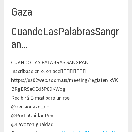
Gaza
CuandoLasPalabrasSangr
an…
CUANDO LAS PALABRAS SANGRAN
Inscríbase en el enlace👇🏻👇🏻👇🏻👇🏻
https://us02web.zoom.us/meeting/register/ixVK
BRgERSeCEd5P89KWog
Recibirá E-mail para unirse
@pensionazo_no
@PorLaUnidadPens
@LaVozenIgualdad