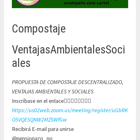
Compostaje
VentajasAmbientalesSoci
ales
PROPUESTA DE COMPOSTAJE DESCENTRALIZADO,
VENTAJAS AMBIENTALES Y SOCIALES
Inscríbase en el enlace👇🏻👇🏻👇🏻👇🏻
https://us02web.zoom.us/meeting/register/uGbRK
O5VQESQNW2MZSWfGw
Recibirá E-mail para unirse
@pensionazo_no