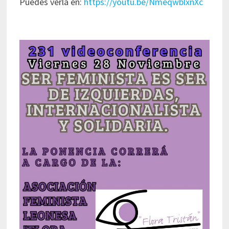
Puedes verla en:
https://youtu.be/NmeqwblxnXc