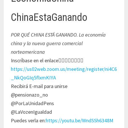
ChinaEstaGanando
POR QUÉ CHINA ESTÁ GANANDO. La economía
china y la nueva guerra comercial
norteamericana
Inscríbase en el enlace👇🏻👇🏻👇🏻👇🏻
https://us02web.zoom.us/meeting/register/ni4C6
_NkQoGIq5flxmKIYA
Recibirá E-mail para unirse
@pensionazo_no
@PorLaUnidadPens
@LaVozenIgualdad
Puedes verla en:
https://youtu.be/WndSSh6348M