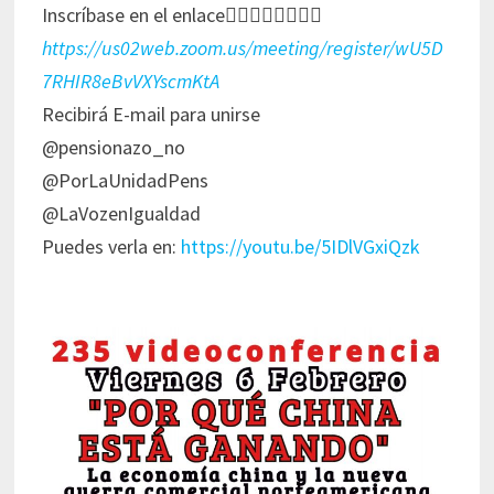
Inscríbase en el enlace👇🏻👇🏻👇🏻👇🏻
https://us02web.zoom.us/meeting/register/wU5D
7RHIR8eBvVXYscmKtA
Recibirá E-mail para unirse
@pensionazo_no
@PorLaUnidadPens
@LaVozenIgualdad
Puedes verla en:
https://youtu.be/5IDlVGxiQzk