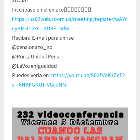
SOCIAL
Inscríbase en el enlace👇🏻👇🏻👇🏻👇🏻
https://us02web.zoom.us/meeting/register/wAYn
uyKMRo2xn_KU9P-Hdw
Recibirá E-mail para unirse
@pensionazo_no
@PorLaUnidadPens
@LaVozenIgualdad
Puedes verla en:
https://youtu.be/S02fVeK1ZcE?
si=6HKFGKU1-VGcuNN-