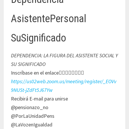
AsistentePersonal
SuSignificado
DEPENDENCIA: LA FIGURA DEL ASISTENTE SOCIAL Y
SU SIGNIFICADO
Inscríbase en el enlace👇🏻👇🏻👇🏻👇🏻
https://us02web.zoom.us/meeting/register/_EOVv
9NUSt-jZdFt5J67Yw
Recibirá E-mail para unirse
@pensionazo_no
@PorLaUnidadPens
@LaVozenIgualdad