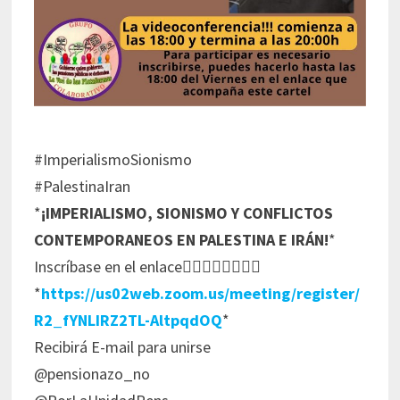
#ImperialismoSionismo
#PalestinaIran
*
¡IMPERIALISMO, SIONISMO Y CONFLICTOS
CONTEMPORANEOS EN PALESTINA E IRÁN!
*
Inscríbase en el enlace👇🏻👇🏻👇🏻👇🏻
*
https://us02web.zoom.us/meeting/register/
R2_fYNLIRZ2TL-AltpqdOQ
*
Recibirá E-mail para unirse
@pensionazo_no