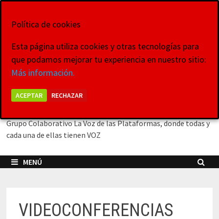
Saltar
9 de agosto de 2026
al
Política de cookies
contenido
Esta página utiliza cookies y otras tecnologías para
que podamos mejorar tu experiencia en nuestro sitio:
La Voz de las
Más información.
Plataformas
ACEPTAR
RECHAZAR
Grupo Colaborativo La Voz de las Plataformas, donde todas y
cada una de ellas tienen VOZ
MENÚ
VIDEOCONFERENCIAS