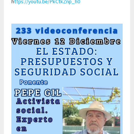
h
ttps://youtu.be/PkCtkZnp_h0