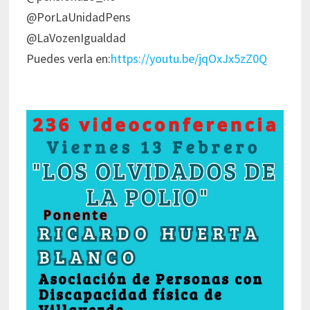
@PorLaUnidadPens
@LaVozenIgualdad
Puedes verla en:
https://youtu.be/jqOxJx5zZ0Q