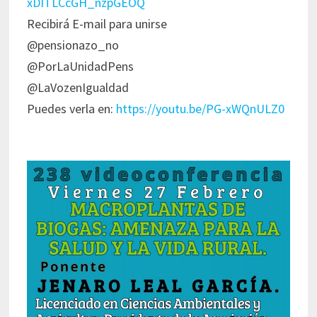
xDITLCcGH_nzpGEOQ
Recibirá E-mail para unirse
@pensionazo_no
@PorLaUnidadPens
@LaVozenIgualdad
Puedes verla en:
https://youtu.be/PG-xWQnULZ0