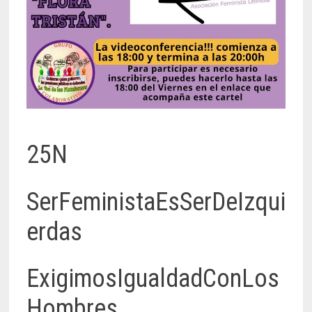
25N
SerFeministaEsSerDeIzqui
erdas
ExigimosIgualdadConLos
Hombres