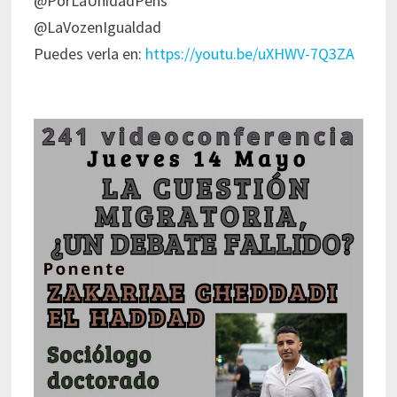
@PorLaUnidadPens
@LaVozenIgualdad
Puedes verla en:
https://youtu.be/uXHWV-7Q3ZA