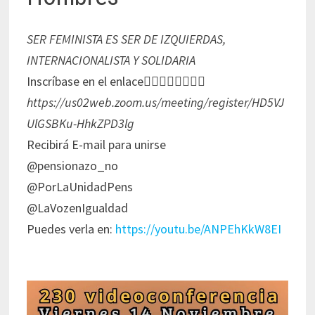
SER FEMINISTA ES SER DE IZQUIERDAS,
INTERNACIONALISTA Y SOLIDARIA
Inscríbase en el enlace👇🏻👇🏻👇🏻👇🏻
https://us02web.zoom.us/meeting/register/HD5VJ
UlGSBKu-HhkZPD3lg
Recibirá E-mail para unirse
@pensionazo_no
@PorLaUnidadPens
@LaVozenIgualdad
Puedes verla en:
https://youtu.be/ANPEhKkW8EI