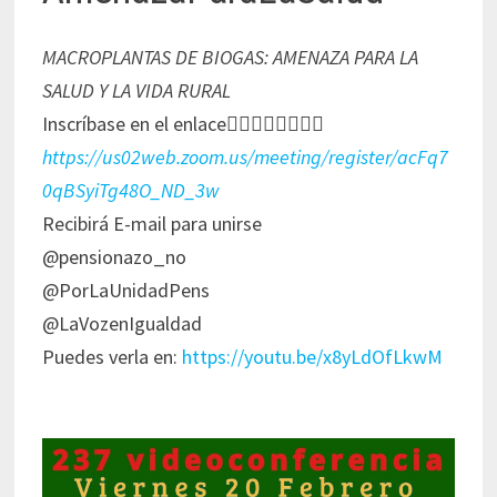
MACROPLANTAS DE BIOGAS: AMENAZA PARA LA
SALUD Y LA VIDA RURAL
Inscríbase en el enlace👇🏻👇🏻👇🏻👇🏻
https://us02web.zoom.us/meeting/register/acFq7
0qBSyiTg48O_ND_3w
Recibirá E-mail para unirse
@pensionazo_no
@PorLaUnidadPens
@LaVozenIgualdad
Puedes verla en:
https://youtu.be/x8yLdOfLkwM