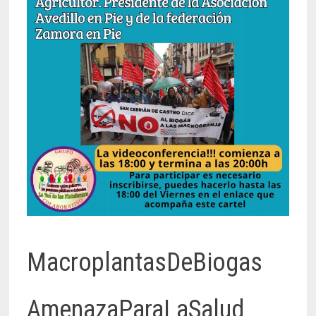
MacroplantasDeBiogas
AmenazaParaLaSalud