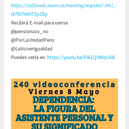
https://us02web.zoom.us/meeting/register/-3NJ_-
l4TKiTnKilT3pZ8g
Recibirá E-mail para unirse
@pensionazo_no
@PorLaUnidadPens
@LaVozenIgualdad
Puedes verla en:
https://youtu.be/FI61Q5WqU68