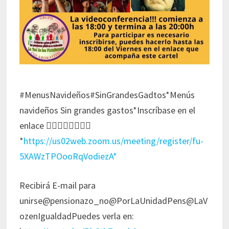
#MenusNavideños#SinGrandesGadtos*Menús
navideños Sin grandes gastos*Inscríbase en el
enlace 👇🏻👇🏻👇🏻👇🏻
*
https://us02web.zoom.us/meeting/register/fu-
5XAWzTPOooRqVodiezA*
Recibirá E-mail para
unirse@pensionazo_no@PorLaUnidadPens@LaV
ozenIgualdadPuedes verla en: