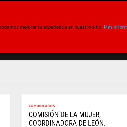
ataformas
 podamos mejorar tu experiencia en nuestro sitio:
Más inform
 donde todas y cada una de ellas tienen VOZ
INTERNACIONALES
MOVILIZACIONES
QUIENES SOMO
COMUNICADOS
COMISIÓN DE LA MUJER,
COORDINADORA DE LEÓN.