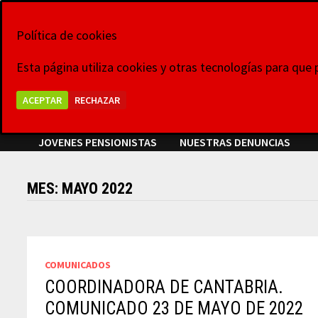
Saltar
8 de agosto de 2026
al
Política de cookies
La Voz de las Pl
contenido
Esta página utiliza cookies y otras tecnologías para que
Grupo Colaborativo La Voz de las Plataformas,
ACEPTAR
RECHAZAR
VIDEOCONFERENCIAS
NOTICIAS
COMUNICADOS
JOVENES PENSIONISTAS
NUESTRAS DENUNCIAS
MES:
MAYO 2022
COMUNICADOS
COORDINADORA DE CANTABRIA.
COMUNICADO 23 DE MAYO DE 2022