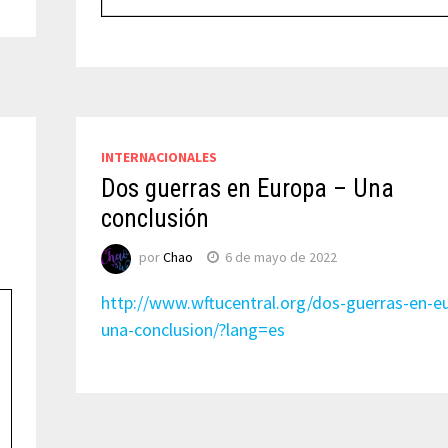
INTERNACIONALES
Dos guerras en Europa – Una
conclusión
por
Chao
6 de mayo de 2022
http://www.wftucentral.org/dos-guerras-en-e
una-conclusion/?lang=es