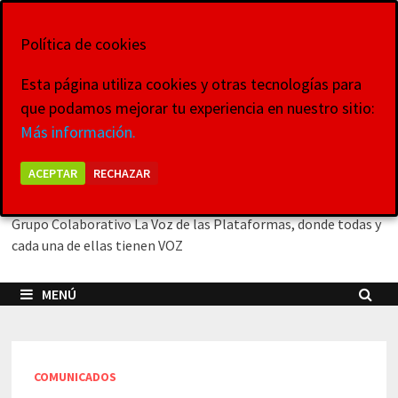
Saltar
9 de agosto de 2026
al
Política de cookies
contenido
Esta página utiliza cookies y otras tecnologías para
que podamos mejorar tu experiencia en nuestro sitio:
La Voz de las
Más información.
Plataformas
ACEPTAR
RECHAZAR
Grupo Colaborativo La Voz de las Plataformas, donde todas y
cada una de ellas tienen VOZ
MENÚ
COMUNICADOS