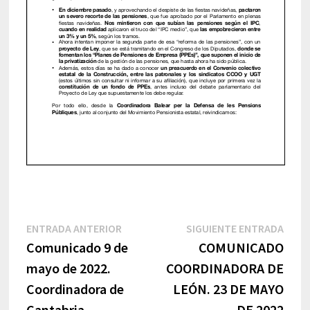
Navegación
Entrada
Sigu
ENTRADA ANTERIOR
SIGUIENTE ENTRADA
anterior:
entr
Comunicado 9 de
COMUNICADO
de
mayo de 2022.
COORDINADORA DE
entradas
Coordinadora de
LEÓN. 23 DE MAYO
Cantabria
DE 2022