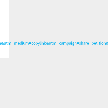
tion&utm_medium=copylink&utm_campaign=share_petit