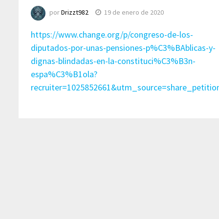
por
Drizzt982
19 de enero de 2020
https://www.change.org/p/congreso-de-los-
diputados-por-unas-pensiones-p%C3%BAblicas-y-
dignas-blindadas-en-la-constituci%C3%B3n-
espa%C3%B1ola?
recruiter=1025852661&utm_source=share_peti