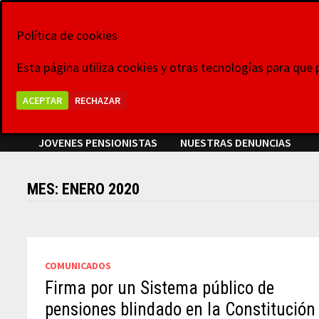
Saltar
10 de agosto de 2026
al
Política de cookies
La Voz de las Pl
contenido
Esta página utiliza cookies y otras tecnologías para que
Grupo Colaborativo La Voz de las Plataformas,
ACEPTAR
RECHAZAR
VIDEOCONFERENCIAS
NOTICIAS
COMUNICADOS
JOVENES PENSIONISTAS
NUESTRAS DENUNCIAS
MES:
ENERO 2020
COMUNICADOS
Firma por un Sistema público de
pensiones blindado en la Constitución