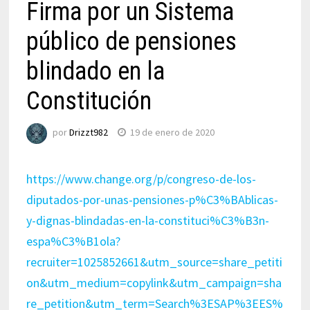
Firma por un Sistema
público de pensiones
blindado en la
Constitución
por
Drizzt982
19 de enero de 2020
https://www.change.org/p/congreso-de-los-
diputados-por-unas-pensiones-p%C3%BAblicas-
y-dignas-blindadas-en-la-constituci%C3%B3n-
espa%C3%B1ola?
recruiter=1025852661&utm_source=share_petiti
on&utm_medium=copylink&utm_campaign=sha
re_petition&utm_term=Search%3ESAP%3EES%