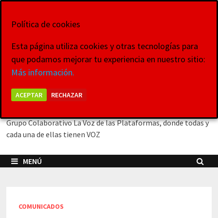
Saltar
8 de agosto de 2026
al
Política de cookies
contenido
Esta página utiliza cookies y otras tecnologías para
que podamos mejorar tu experiencia en nuestro sitio:
La Voz de las
Más información.
Plataformas
ACEPTAR
RECHAZAR
Grupo Colaborativo La Voz de las Plataformas, donde todas y
cada una de ellas tienen VOZ
MENÚ
COMUNICADOS