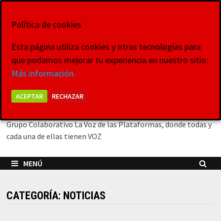
Saltar
6 de agosto de 2026
al
Política de cookies
contenido
Esta página utiliza cookies y otras tecnologías para
que podamos mejorar tu experiencia en nuestro sitio:
La Voz de las
Más información.
Plataformas
ACEPTAR
RECHAZAR
Grupo Colaborativo La Voz de las Plataformas, donde todas y
cada una de ellas tienen VOZ
MENÚ
CATEGORÍA:
NOTICIAS