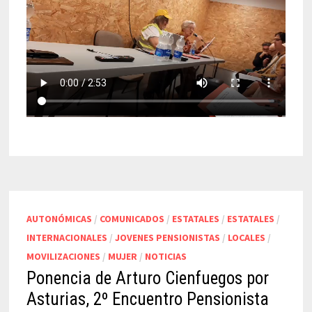
AUTONÓMICAS
/
COMUNICADOS
/
ESTATALES
/
ESTATALES
/
INTERNACIONALES
/
JOVENES PENSIONISTAS
/
LOCALES
/
MOVILIZACIONES
/
MUJER
/
NOTICIAS
Ponencia de Arturo Cienfuegos por
Asturias, 2º Encuentro Pensionista