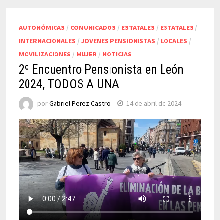
AUTONÓMICAS
/
COMUNICADOS
/
ESTATALES
/
ESTATALES
/
INTERNACIONALES
/
JOVENES PENSIONISTAS
/
LOCALES
/
MOVILIZACIONES
/
MUJER
/
NOTICIAS
2º Encuentro Pensionista en León
2024, TODOS A UNA
por
Gabriel Perez Castro
14 de abril de 2024