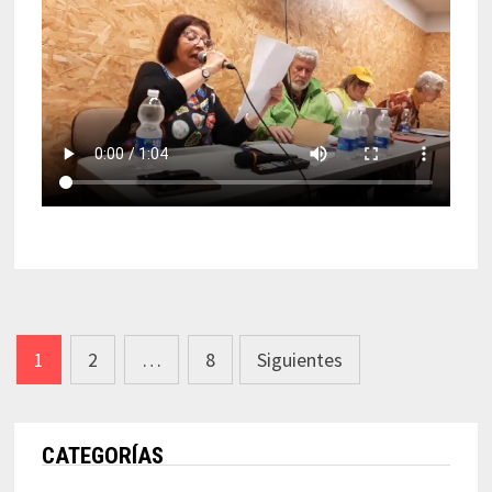
Navegación
1
2
…
8
Siguientes
de
entradas
CATEGORÍAS