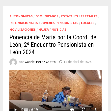
AUTONÓMICAS
/
COMUNICADOS
/
ESTATALES
/
ESTATALES
/
INTERNACIONALES
/
JOVENES PENSIONISTAS
/
LOCALES
/
MOVILIZACIONES
/
MUJER
/
NOTICIAS
Ponencia de María por la Coord. de
León, 2º Encuentro Pensionista en
León 2024
por
Gabriel Perez Castro
14 de abril de 2024