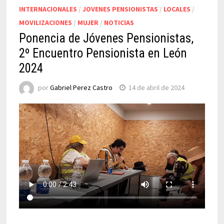
INTERNACIONALES
/
JOVENES PENSIONISTAS
/
LOCALES
/
MOVILIZACIONES
/
MUJER
/
NOTICIAS
Ponencia de Jóvenes Pensionistas,
2º Encuentro Pensionista en León
2024
por
Gabriel Perez Castro
14 de abril de 2024