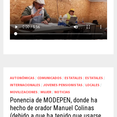
AUTONÓMICAS
/
COMUNICADOS
/
ESTATALES
/
ESTATALES
/
INTERNACIONALES
/
JOVENES PENSIONISTAS
/
LOCALES
/
MOVILIZACIONES
/
MUJER
/
NOTICIAS
Ponencia de MODEPEN, donde ha
hecho de orador Manuel Colinas
(debido a que ha tenido que usarse