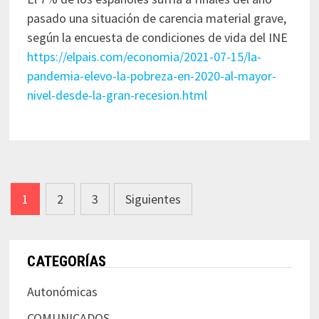
pasado una situación de carencia material grave,
según la encuesta de condiciones de vida del INE
https://elpais.com/economia/2021-07-15/la-
pandemia-elevo-la-pobreza-en-2020-al-mayor-
nivel-desde-la-gran-recesion.html
Navegación
1
2
3
Siguientes
de
entradas
CATEGORÍAS
Autonómicas
COMUNICADOS