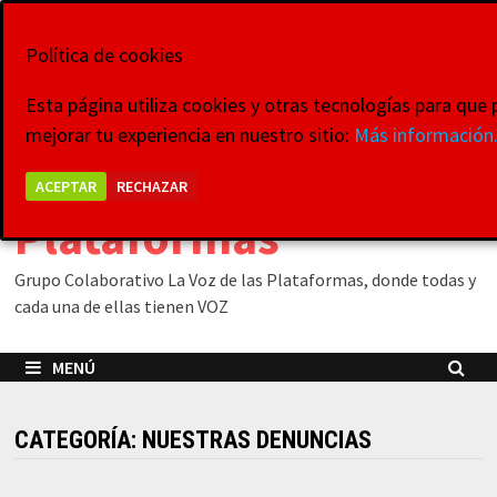
Saltar
8 de agosto de 2026
al
Política de cookies
contenido
Esta página utiliza cookies y otras tecnologías para qu
mejorar tu experiencia en nuestro sitio:
Más información
La Voz de las
ACEPTAR
RECHAZAR
Plataformas
Grupo Colaborativo La Voz de las Plataformas, donde todas y
cada una de ellas tienen VOZ
MENÚ
CATEGORÍA:
NUESTRAS DENUNCIAS