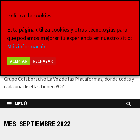
Saltar
6 de agosto de 2026
al
Política de cookies
contenido
Esta página utiliza cookies y otras tecnologías para
que podamos mejorar tu experiencia en nuestro sitio:
La Voz de las
Más información.
Plataformas
ACEPTAR
RECHAZAR
Grupo Colaborativo La Voz de las Plataformas, donde todas y
cada una de ellas tienen VOZ
MENÚ
MES:
SEPTIEMBRE 2022