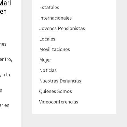
Mari
Estatales
 en
Internacionales
Jovenes Pensionistas
Locales
nes
Movilizaciones
entro,
Mujer
Noticias
 a la
Nuestras Denuncias
e
Quienes Somos
Videoconferencias
er en