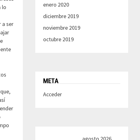
enero 2020
 lo
diciembre 2019
 a ser
noviembre 2019
ajar
octubre 2019
te
mente
tos
META
rque,
Acceder
así
render
o
empo
agosto 2026