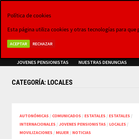
Saltar
6 de agosto de 2026
al
Política de cookies
La Voz de las Pl
contenido
Esta página utiliza cookies y otras tecnologías para que
Grupo Colaborativo La Voz de las Plataformas,
ACEPTAR
RECHAZAR
VIDEOCONFERENCIAS
NOTICIAS
COMUNICADOS
JOVENES PENSIONISTAS
NUESTRAS DENUNCIAS
CATEGORÍA:
LOCALES
AUTONÓMICAS
/
COMUNICADOS
/
ESTATALES
/
ESTATALES
/
INTERNACIONALES
/
JOVENES PENSIONISTAS
/
LOCALES
/
MOVILIZACIONES
/
MUJER
/
NOTICIAS