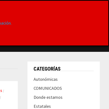
ación.
S
DONDE ESTAMOS
CONTACTAR
MUJER
CATEGORÍAS
Autonómicas
COMUNICADOS
ES
/
Donde estamos
/
Estatales