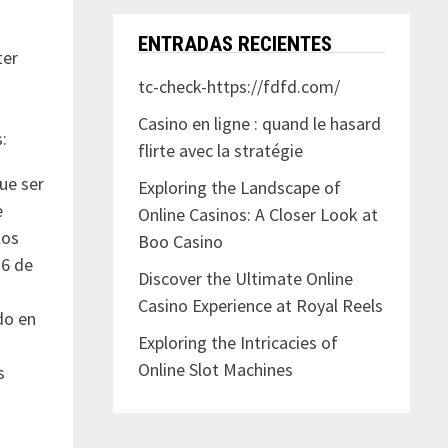
ENTRADAS RECIENTES
ter
tc-check-https://fdfd.com/
Casino en ligne : quand le hasard
:
flirte avec la stratégie
ue ser
Exploring the Landscape of
e
Online Casinos: A Closer Look at
los
Boo Casino
16 de
Discover the Ultimate Online
Casino Experience at Royal Reels
do en
Exploring the Intricacies of
Online Slot Machines
s