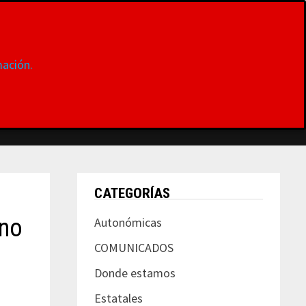
ación.
S
DONDE ESTAMOS
CONTACTAR
MUJER
CATEGORÍAS
ino
Autonómicas
COMUNICADOS
Donde estamos
Estatales