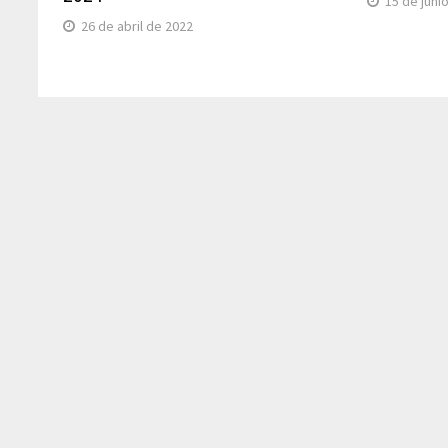
15 de juni
26 de abril de 2022