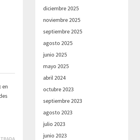
diciembre 2025
noviembre 2025
septiembre 2025
agosto 2025
junio 2025
mayo 2025
abril 2024
x en
octubre 2023
 des
septiembre 2023
agosto 2023
julio 2023
junio 2023
Siguiente
NTRADA