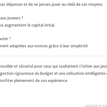
 pas dépasser et de ne jamais jouer au-delà de ses moyens.
eaux joueurs ?
i augmentent le capital initial.
uter ?
ement adaptées aux novices grâce à leur simplicité.
ssible et sécurisé pour ceux qui souhaitent s’initier aux jeu
e gestion rigoureuse du budget et une utilisation intelligente
profiter pleinement de son expérience.
SIGUIENTE E