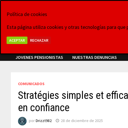
Saltar
6 de agosto de 2026
al
Política de cookies
La Voz de las Pl
contenido
Esta página utiliza cookies y otras tecnologías para que
Grupo Colaborativo La Voz de las Plataformas,
ACEPTAR
RECHAZAR
VIDEOCONFERENCIAS
NOTICIAS
COMUNICADOS
JOVENES PENSIONISTAS
NUESTRAS DENUNCIAS
COMUNICADOS
Stratégies simples et effic
en confiance
por
Drizzt982
28 de diciembre de 2025