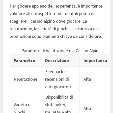
Per godere appieno dell’esperienza, è importante
valutare alcuni aspetti fondamentali prima di
scegliere il casino alpino dove giocare. La
reputazione, la varietà di giochi, la sicurezza e le
promozioni sono elementi chiave da considerare.
Parametri di Valutazione dei Casino Alpini
Parametro
Descrizione
Importanza
Feedback e
Reputazione
recensioni di
Alta
altri giocatori
Disponibilità di
Varietà di
slot, poker,
Alta
Giochi
roulette e altri