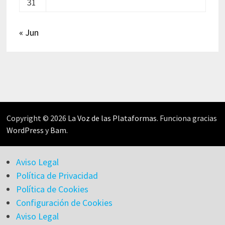
31
« Jun
Copyright © 2026
La Voz de las Plataformas
. Funciona gracias
WordPress
y
Bam
.
Aviso Legal
Política de Privacidad
Política de Cookies
Configuración de Cookies
Aviso Legal