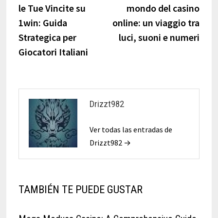
de
le Tue Vincite su
mondo del casino
entradas
1win: Guida
online: un viaggio tra
Strategica per
luci, suoni e numeri
Giocatori Italiani
Drizzt982
Ver todas las entradas de
Drizzt982 →
TAMBIÉN TE PUEDE GUSTAR