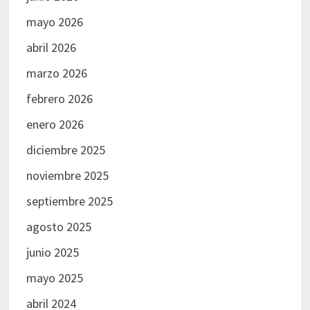
mayo 2026
abril 2026
marzo 2026
febrero 2026
enero 2026
diciembre 2025
noviembre 2025
septiembre 2025
agosto 2025
junio 2025
mayo 2025
abril 2024