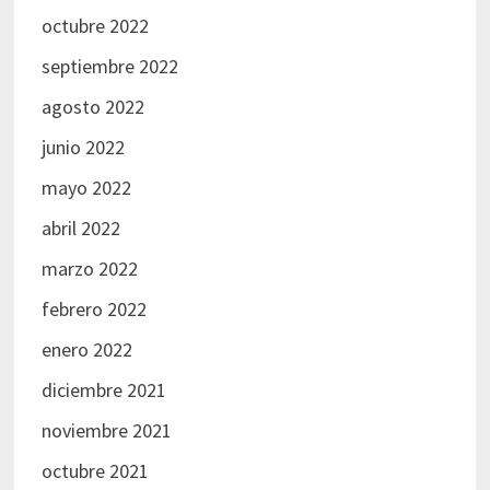
octubre 2022
septiembre 2022
agosto 2022
junio 2022
mayo 2022
abril 2022
marzo 2022
febrero 2022
enero 2022
diciembre 2021
noviembre 2021
octubre 2021