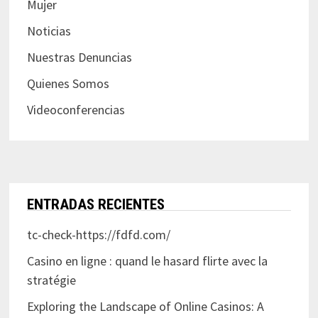
Mujer
Noticias
Nuestras Denuncias
Quienes Somos
Videoconferencias
ENTRADAS RECIENTES
tc-check-https://fdfd.com/
Casino en ligne : quand le hasard flirte avec la
stratégie
Exploring the Landscape of Online Casinos: A