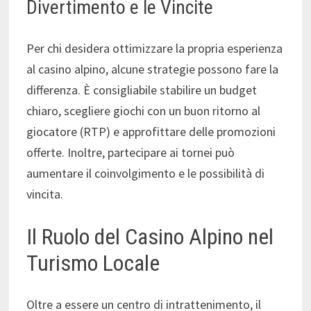
Divertimento e le Vincite
Per chi desidera ottimizzare la propria esperienza
al casino alpino, alcune strategie possono fare la
differenza. È consigliabile stabilire un budget
chiaro, scegliere giochi con un buon ritorno al
giocatore (RTP) e approfittare delle promozioni
offerte. Inoltre, partecipare ai tornei può
aumentare il coinvolgimento e le possibilità di
vincita.
Il Ruolo del Casino Alpino nel
Turismo Locale
Oltre a essere un centro di intrattenimento, il