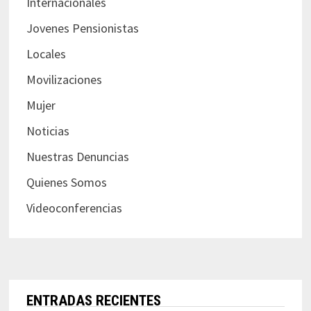
Internacionales
Jovenes Pensionistas
Locales
Movilizaciones
Mujer
Noticias
Nuestras Denuncias
Quienes Somos
Videoconferencias
ENTRADAS RECIENTES