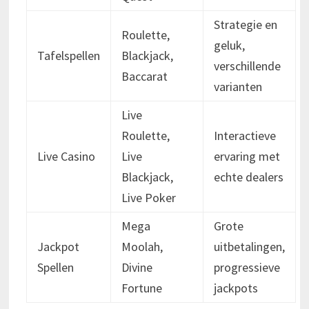
Strategie en
Roulette,
geluk,
Tafelspellen
Blackjack,
verschillende
Baccarat
varianten
Live
Roulette,
Interactieve
Live Casino
Live
ervaring met
Blackjack,
echte dealers
Live Poker
Mega
Grote
Jackpot
Moolah,
uitbetalingen,
Spellen
Divine
progressieve
Fortune
jackpots