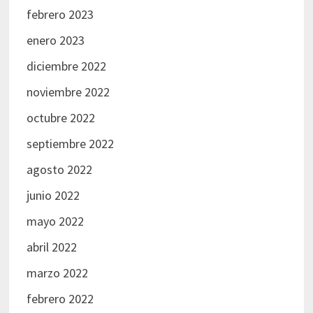
febrero 2023
enero 2023
diciembre 2022
noviembre 2022
octubre 2022
septiembre 2022
agosto 2022
junio 2022
mayo 2022
abril 2022
marzo 2022
febrero 2022