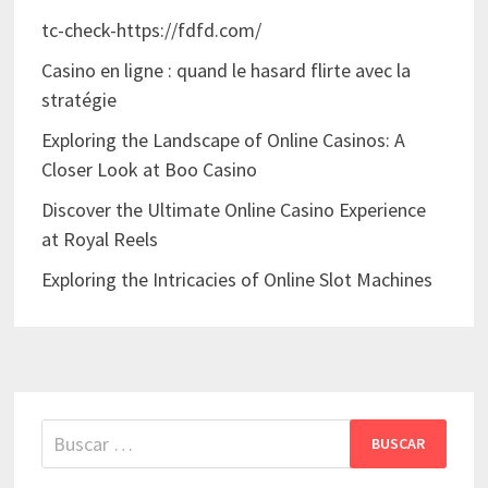
tc-check-https://fdfd.com/
Casino en ligne : quand le hasard flirte avec la
stratégie
Exploring the Landscape of Online Casinos: A
Closer Look at Boo Casino
Discover the Ultimate Online Casino Experience
at Royal Reels
Exploring the Intricacies of Online Slot Machines
Buscar: