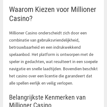
Waarom Kiezen voor Millioner
Casino?
Millioner Casino onderscheidt zich door een
combinatie van gebruiksvriendelijkheid,
betrouwbaarheid en een indrukwekkend
spelaanbod. Het platform is ontworpen met de
speler in gedachten, wat resulteert in een soepele
navigatie en snelle laadtijden. Bovendien beschikt
het casino over een licentie die garandeert dat
alle spellen eerlijk en veilig verlopen.
Belangrijkste Kenmerken van
Millioner Casino