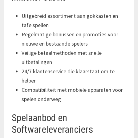
Uitgebreid assortiment aan gokkasten en
tafelspellen
Regelmatige bonussen en promoties voor
nieuwe en bestaande spelers
Veilige betaalmethoden met snelle
uitbetalingen
24/7 klantenservice die klaarstaat om te
helpen
Compatibiliteit met mobiele apparaten voor
spelen onderweg
Spelaanbod en
Softwareleveranciers