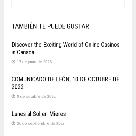
TAMBIÉN TE PUEDE GUSTAR
Discover the Exciting World of Online Casinos
in Canada
17 de junio de 2026
COMUNICADO DE LEÓN, 10 DE OCTUBRE DE
2022
8 de octubre de 2022
Lunes al Sol en Mieres
26 de septiembre de 2023