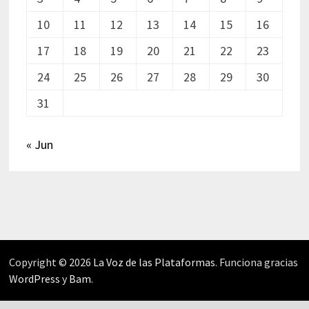
10
11
12
13
14
15
16
17
18
19
20
21
22
23
24
25
26
27
28
29
30
31
« Jun
Copyright © 2026
La Voz de las Plataformas
. Funciona gracias
WordPress
y
Bam
.