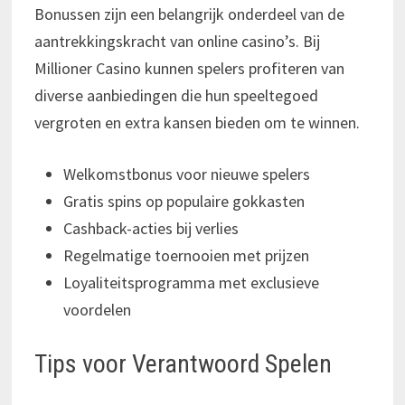
Bonussen zijn een belangrijk onderdeel van de
aantrekkingskracht van online casino’s. Bij
Millioner Casino kunnen spelers profiteren van
diverse aanbiedingen die hun speeltegoed
vergroten en extra kansen bieden om te winnen.
Welkomstbonus voor nieuwe spelers
Gratis spins op populaire gokkasten
Cashback-acties bij verlies
Regelmatige toernooien met prijzen
Loyaliteitsprogramma met exclusieve
voordelen
Tips voor Verantwoord Spelen