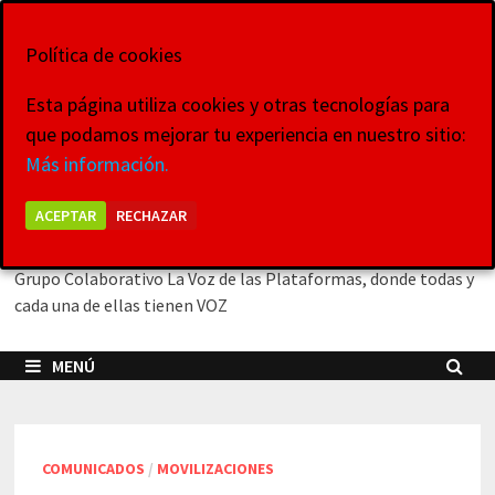
Saltar
7 de agosto de 2026
al
Política de cookies
contenido
Esta página utiliza cookies y otras tecnologías para
que podamos mejorar tu experiencia en nuestro sitio:
La Voz de las
Más información.
Plataformas
ACEPTAR
RECHAZAR
Grupo Colaborativo La Voz de las Plataformas, donde todas y
cada una de ellas tienen VOZ
MENÚ
COMUNICADOS
/
MOVILIZACIONES