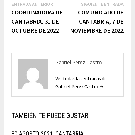
Navegación
Entrada
Sigu
ENTRADA ANTERIOR
SIGUIENTE ENTRADA
anterior:
entr
COORDINADORA DE
COMUNICADO DE
de
CANTABRIA, 31 DE
CANTABRIA, 7 DE
entradas
OCTUBRE DE 2022
NOVIEMBRE DE 2022
Gabriel Perez Castro
Ver todas las entradas de
Gabriel Perez Castro →
TAMBIÉN TE PUEDE GUSTAR
30 AGOSTO 2021, CANTABRIA