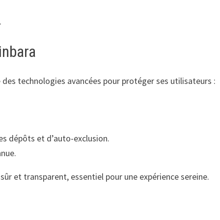
.
pinbara
se des technologies avancées pour protéger ses utilisateurs :
es dépôts et d’auto-exclusion.
nnue.
ûr et transparent, essentiel pour une expérience sereine.