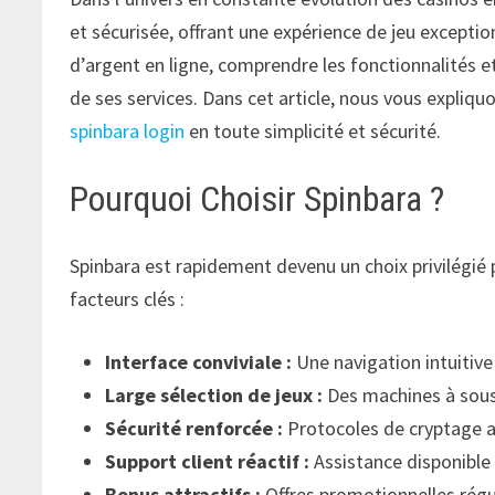
et sécurisée, offrant une expérience de jeu excepti
d’argent en ligne, comprendre les fonctionnalités e
de ses services. Dans cet article, nous vous expliq
spinbara login
en toute simplicité et sécurité.
Pourquoi Choisir Spinbara ?
Spinbara est rapidement devenu un choix privilégié 
facteurs clés :
Interface conviviale :
Une navigation intuitive 
Large sélection de jeux :
Des machines à sous a
Sécurité renforcée :
Protocoles de cryptage a
Support client réactif :
Assistance disponible
Bonus attractifs :
Offres promotionnelles régu