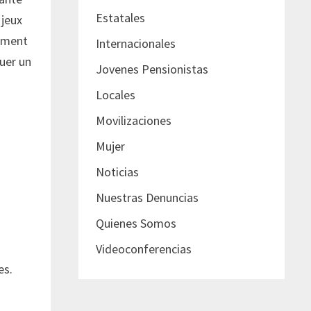
Estatales
 jeux
nement
Internacionales
tuer un
Jovenes Pensionistas
Locales
Movilizaciones
Mujer
Noticias
Nuestras Denuncias
Quienes Somos
Videoconferencias
es.