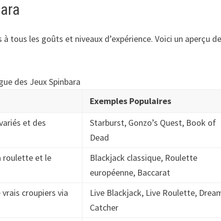
bara
 tous les goûts et niveaux d’expérience. Voici un aperçu d
gue des Jeux Spinbara
Exemples Populaires
variés et des
Starburst, Gonzo’s Quest, Book of
Dead
 roulette et le
Blackjack classique, Roulette
européenne, Baccarat
vrais croupiers via
Live Blackjack, Live Roulette, Drea
Catcher