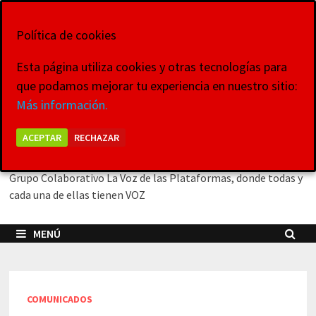
Saltar
6 de agosto de 2026
al
Política de cookies
contenido
Esta página utiliza cookies y otras tecnologías para
que podamos mejorar tu experiencia en nuestro sitio:
La Voz de las
Más información.
Plataformas
ACEPTAR
RECHAZAR
Grupo Colaborativo La Voz de las Plataformas, donde todas y
cada una de ellas tienen VOZ
MENÚ
COMUNICADOS