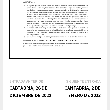
Navegación
Entrada
Sigu
ENTRADA ANTERIOR
SIGUIENTE ENTRADA
anterior:
entr
CABTABRIA, 26 DE
CANTABRIA, 2 DE
de
DICIEMBRE DE 2022
ENERO DE 2023
entradas