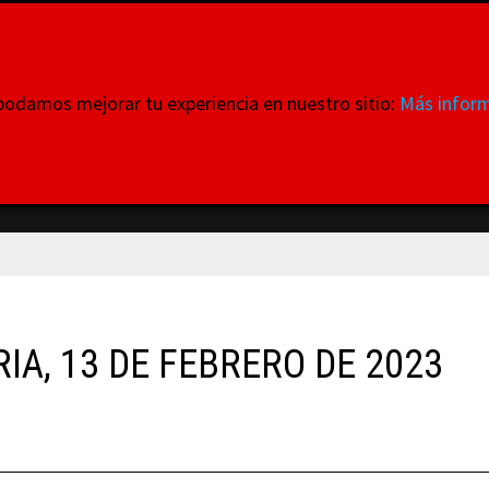
ataformas
 podamos mejorar tu experiencia en nuestro sitio:
Más inform
 donde todas y cada una de ellas tienen VOZ
INTERNACIONALES
MOVILIZACIONES
QUIENES SOMO
A, 13 DE FEBRERO DE 2023