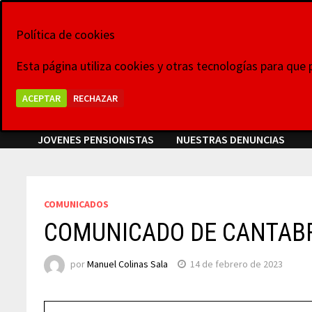
Saltar
8 de agosto de 2026
al
Política de cookies
La Voz de las Pl
contenido
Esta página utiliza cookies y otras tecnologías para que
Grupo Colaborativo La Voz de las Plataformas,
ACEPTAR
RECHAZAR
VIDEOCONFERENCIAS
NOTICIAS
COMUNICADOS
JOVENES PENSIONISTAS
NUESTRAS DENUNCIAS
COMUNICADOS
COMUNICADO DE CANTABRI
por
Manuel Colinas Sala
14 de febrero de 2023