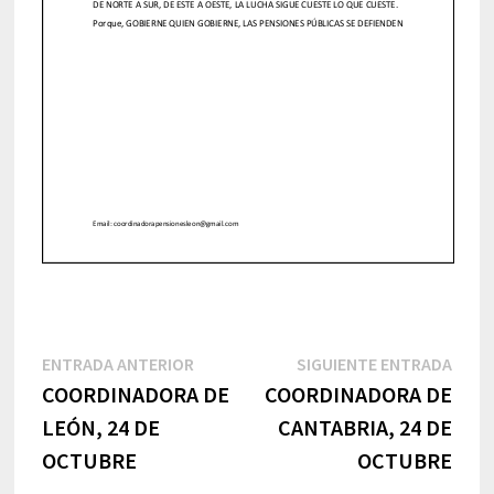
Navegación
Entrada
Sigu
ENTRADA ANTERIOR
SIGUIENTE ENTRADA
anterior:
entr
COORDINADORA DE
COORDINADORA DE
de
LEÓN, 24 DE
CANTABRIA, 24 DE
entradas
OCTUBRE
OCTUBRE