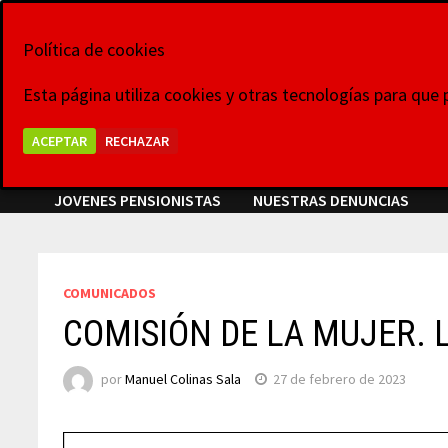
Saltar
6 de agosto de 2026
al
Política de cookies
La Voz de las Pl
contenido
Esta página utiliza cookies y otras tecnologías para que
Grupo Colaborativo La Voz de las Plataformas,
ACEPTAR
RECHAZAR
VIDEOCONFERENCIAS
NOTICIAS
COMUNICADOS
JOVENES PENSIONISTAS
NUESTRAS DENUNCIAS
COMUNICADOS
COMISIÓN DE LA MUJER. L
por
Manuel Colinas Sala
27 de febrero de 2023