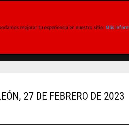
ataformas
 podamos mejorar tu experiencia en nuestro sitio:
Más inform
 donde todas y cada una de ellas tienen VOZ
INTERNACIONALES
MOVILIZACIONES
QUIENES SOMO
EÓN, 27 DE FEBRERO DE 2023