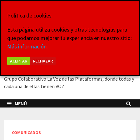
Saltar
6 de agosto de 2026
al
Política de cookies
contenido
Esta página utiliza cookies y otras tecnologías para
que podamos mejorar tu experiencia en nuestro sitio:
La Voz de las
Más información.
Plataformas
ACEPTAR
RECHAZAR
Grupo Colaborativo La Voz de las Plataformas, donde todas y
cada una de ellas tienen VOZ
MENÚ
COMUNICADOS