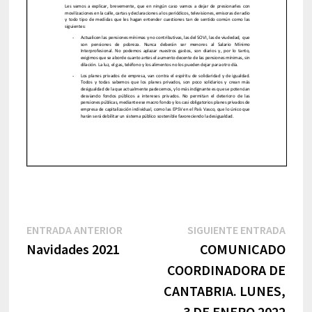
Navegación
Entrada
Sigu
ENTRADA ANTERIOR
SIGUIENTE ENTRADA
anterior:
entr
Navidades 2021
COMUNICADO
de
COORDINADORA DE
entradas
CANTABRIA. LUNES,
3 DE ENERO 2022