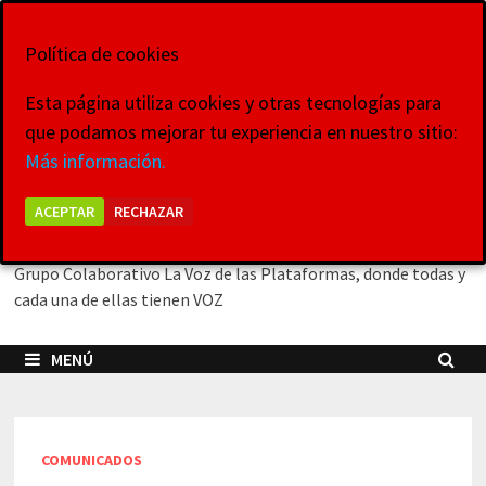
Saltar
8 de agosto de 2026
al
Política de cookies
contenido
Esta página utiliza cookies y otras tecnologías para
que podamos mejorar tu experiencia en nuestro sitio:
La Voz de las
Más información.
Plataformas
ACEPTAR
RECHAZAR
Grupo Colaborativo La Voz de las Plataformas, donde todas y
cada una de ellas tienen VOZ
MENÚ
COMUNICADOS