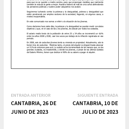
Navegación
Entrada
Sigu
ENTRADA ANTERIOR
SIGUIENTE ENTRADA
anterior:
entr
CANTABRIA, 26 DE
CANTABRIA, 10 DE
de
JUNIO DE 2023
JULIO DE 2023
entradas