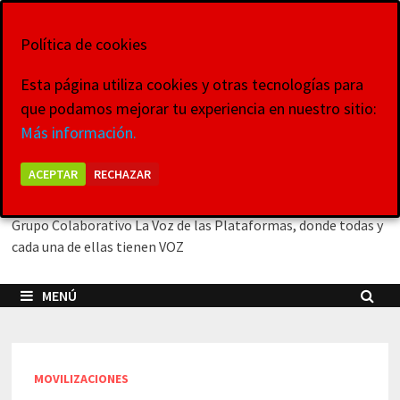
Saltar
9 de agosto de 2026
al
Política de cookies
contenido
Esta página utiliza cookies y otras tecnologías para
que podamos mejorar tu experiencia en nuestro sitio:
La Voz de las
Más información.
Plataformas
ACEPTAR
RECHAZAR
Grupo Colaborativo La Voz de las Plataformas, donde todas y
cada una de ellas tienen VOZ
MENÚ
MOVILIZACIONES