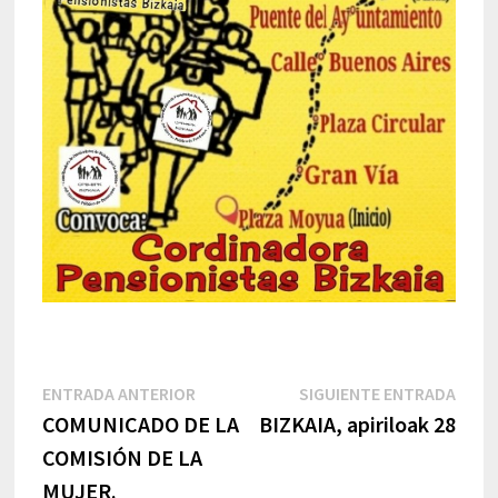
Navegación
Entrada
Sigu
ENTRADA ANTERIOR
SIGUIENTE ENTRADA
anterior:
entr
COMUNICADO DE LA
BIZKAIA, apiriloak 28
de
COMISIÓN DE LA
entradas
MUJER.