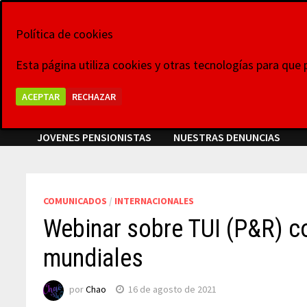
Saltar
6 de agosto de 2026
al
Política de cookies
La Voz de las Pl
contenido
Esta página utiliza cookies y otras tecnologías para que
Grupo Colaborativo La Voz de las Plataformas,
ACEPTAR
RECHAZAR
VIDEOCONFERENCIAS
NOTICIAS
COMUNICADOS
JOVENES PENSIONISTAS
NUESTRAS DENUNCIAS
COMUNICADOS
/
INTERNACIONALES
Webinar sobre TUI (P&R) c
mundiales
por
Chao
16 de agosto de 2021