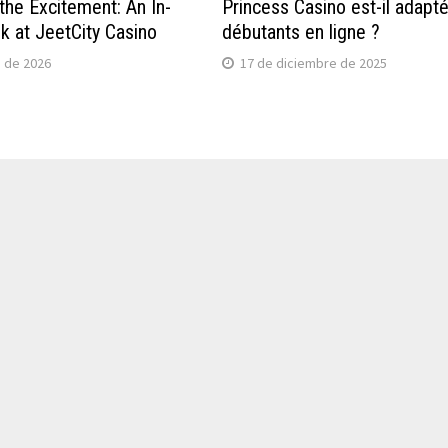
the Excitement: An In-
Princess Casino est-il adapt
k at JeetCity Casino
débutants en ligne ?
o de 2026
17 de diciembre de 2025