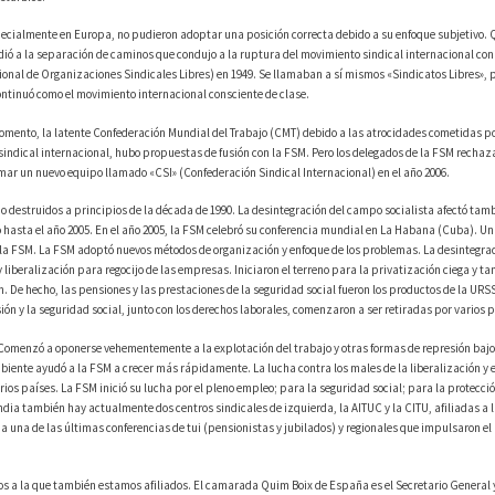
pecialmente en Europa, no pudieron adoptar una posición correcta debido a su enfoque subjetivo. 
dió a la separación de caminos que condujo a la ruptura del movimiento sindical internacional con
nal de Organizaciones Sindicales Libres) en 1949. Se llamaban a sí mismos «Sindicatos Libres», p
ntinuó como el movimiento internacional consciente de clase.
mento, la latente Confederación Mundial del Trabajo (CMT) debido a las atrocidades cometidas po
 sindical internacional, hubo propuestas de fusión con la FSM. Pero los delegados de la FSM rechaz
ormar un nuevo equipo llamado «CSI» (Confederación Sindical Internacional) en el año 2006.
 destruidos a principios de la década de 1990. La desintegración del campo socialista afectó tamb
 hasta el año 2005. En el año 2005, la FSM celebró su conferencia mundial en La Habana (Cuba). Un
 la FSM. La FSM adoptó nuevos métodos de organización y enfoque de los problemas. La desintegrac
iberalización para regocijo de las empresas. Iniciaron el terreno para la privatización ciega y t
 De hecho, las pensiones y las prestaciones de la seguridad social fueron los productos de la URSS
n y la seguridad social, junto con los derechos laborales, comenzaron a ser retiradas por varios p
. Comenzó a oponerse vehementemente a la explotación del trabajo y otras formas de represión bajo
biente ayudó a la FSM a crecer más rápidamente. La lucha contra los males de la liberalización y e
os países. La FSM inició su lucha por el pleno empleo; para la seguridad social; para la protecció
India también hay actualmente dos centros sindicales de izquierda, la AITUC y la CITU, afiliadas a 
a una de las últimas conferencias de tui (pensionistas y jubilados) y regionales que impulsaron el
dos a la que también estamos afiliados. El camarada Quim Boix de España es el Secretario General y