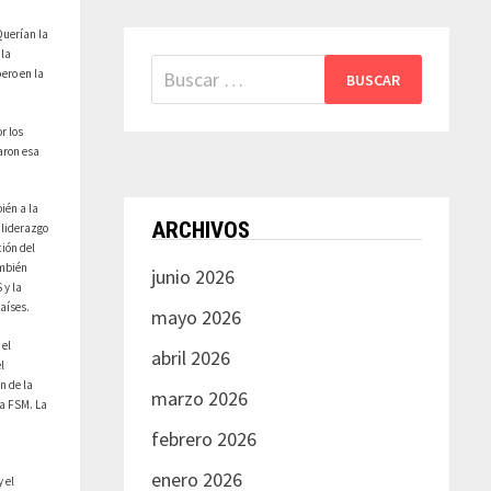
Querían la
 la
Buscar:
ero en la
r los
aron esa
ién a la
ARCHIVOS
 liderazgo
ión del
ambién
junio 2026
 y la
aíses.
mayo 2026
 el
abril 2026
l
n de la
marzo 2026
la FSM. La
febrero 2026
enero 2026
 el