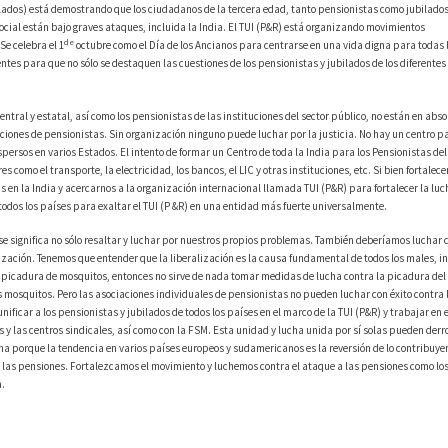
lados) está demostrando que los ciudadanos de la tercera edad, tanto pensionistas como jubilados
cial están bajo graves ataques, incluida la India. El TUI (P&R) está organizando movimientos
de
Se celebra el 1
octubre como el Día de los Ancianos para centrarse en una vida digna para todas 
es para que no sólo se destaquen las cuestiones de los pensionistas y jubilados de los diferentes
entral y estatal, así como los pensionistas de las instituciones del sector público, no están en abso
ciones de pensionistas. Sin organización ninguno puede luchar por la justicia. No hay un centro p
persos en varios Estados. El intento de formar un Centro de toda la India para los Pensionistas de
omo el transporte, la electricidad, los bancos, el LIC y otras instituciones, etc. Si bien fortalec
en la India y acercarnos a la organización internacional llamada TUI (P&R) para fortalecer la luc
n todos los países para exaltar el TUI (P &R) en una entidad más fuerte universalmente.
ase significa no sólo resaltar y luchar por nuestros propios problemas. También deberíamos luchar 
alización. Tenemos que entender que la liberalización es la causa fundamental de todos los males, in
 la picadura de mosquitos, entonces no sirve de nada tomar medidas de lucha contra la picadura de
s mosquitos. Pero las asociaciones individuales de pensionistas no pueden luchar con éxito contra 
unificar a los pensionistas y jubilados de todos los países en el marco de la TUI (P&R) y trabajar en
y las centros sindicales, así como con la FSM. Esta unidad y lucha unida por sí solas pueden derro
cha porque la tendencia en varios países europeos y sudamericanos es la reversión de lo contribuyen
 de las pensiones. Fortalezcamos el movimiento y luchemos contra el ataque a las pensiones como lo
a.