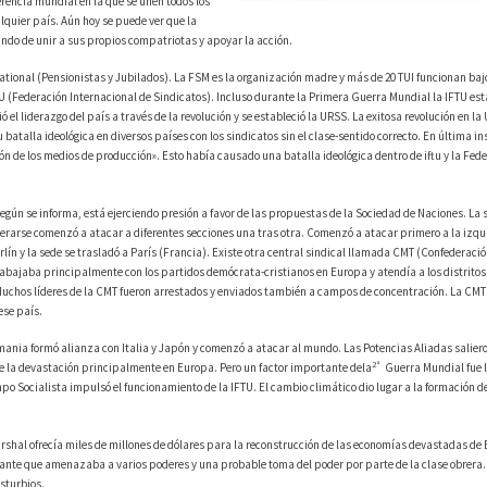
rencia mundial en la que se unen todos los
alquier país. Aún hoy se puede ver que la
ando de unir a sus propios compatriotas y apoyar la acción.
national (Pensionistas y Jubilados). La FSM es la organización madre y más de 20 TUI funcionan bajo
TU (Federación Internacional de Sindicatos). Incluso durante la Primera Guerra Mundial la IFTU es
l liderazgo del país a través de la revolución y se estableció la URSS. La exitosa revolución en la
alla ideológica en diversos países con los sindicatos sin el clase-sentido correcto. En última ins
n de los medios de producción». Esto había causado una batalla ideológica dentro de iftu y la Fed
egún se informa, está ejerciendo presión a favor de las propuestas de la Sociedad de Naciones. La 
cherarse comenzó a atacar a diferentes secciones una tras otra. Comenzó a atacar primero a la izqu
erlín y la sede se trasladó a París (Francia). Existe otra central sindical llamada CMT (Confederac
trabajaba principalmente con los partidos demócrata-cristianos en Europa y atendía a los distritos
Muchos líderes de la CMT fueron arrestados y enviados también a campos de concentración. La CM
ese país.
ania formó alianza con Italia y Japón y comenzó a atacar al mundo. Las Potencias Aliadas salier
2ª
de la devastación principalmente en Europa. Pero un factor importante dela
Guerra Mundial fue l
o Socialista impulsó el funcionamiento de la IFTU. El cambio climático dio lugar a la formación d
rshal ofrecía miles de millones de dólares para la reconstrucción de las economías devastadas de
itante que amenazaba a varios poderes y una probable toma del poder por parte de la clase obrera. 
isturbios.