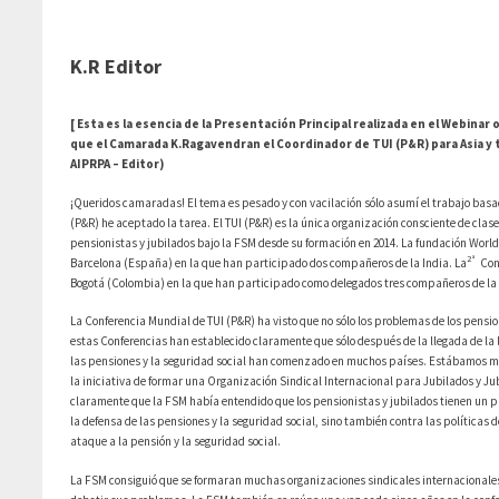
K.R Editor
[ Esta es la esencia de la Presentación Principal realizada en el Webinar 
que el Camarada K.Ragavendran el Coordinador de TUI (P&R) para Asia y
AIPRPA – Editor)
¡Queridos camaradas! El tema es pesado y con vacilación sólo asumí el trabajo basa
(P&R) he aceptado la tarea. El TUI (P&R) es la única organización consciente de clase
pensionistas y jubilados bajo la FSM desde su formación en 2014. La fundación World 
2ª
Barcelona (España) en la que han participado dos compañeros de la India. La
Conf
Bogotá (Colombia) en la que han participado como delegados tres compañeros de 
La Conferencia Mundial de TUI (P&R) ha visto que no sólo los problemas de los pensio
estas Conferencias han establecido claramente que sólo después de la llegada de la l
las pensiones y la seguridad social han comenzado en muchos países. Estábamos m
la iniciativa de formar una Organización Sindical Internacional para Jubilados y Ju
claramente que la FSM había entendido que los pensionistas y jubilados tienen un
la defensa de las pensiones y la seguridad social, sino también contra las políticas 
ataque a la pensión y la seguridad social.
La FSM consiguió que se formaran muchas organizaciones sindicales internacionales co