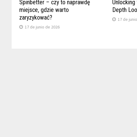
Spinbetter – czy to naprawdę
Unlocking 
miejsce, gdzie warto
Depth Loo
zaryzykować?
17 de juni
17 de junio de 2026