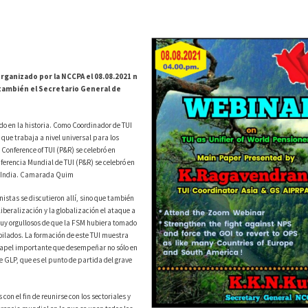
organizado por la NCCPA el 08.08.2021 n
 también el Secretario General de
do en la historia. Como Coordinador de TUI
 que trabaja a nivel universal para los
Conference of TUI (P&R) se celebró en
erencia Mundial de TUI (P&R) se celebró en
la India. Camarada Quim
nistas se discutieron allí, sino que también
iberalización y la globalización el ataque a
uy orgullosos de que la FSM hubiera tomado
bilados. La formación de este TUI muestra
 papel importante que desempeñar no sólo en
de GLP, que es el punto de partida del grave
n el fin de reunirse con los sectoriales y