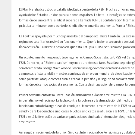
El Plan Marshal causó otra batalla ideológica dentro de la FSM. Muchas Uniones, es
ayuda de los Estados Unidos para sus propios países. La batalla ideológica se exten
formación de una central sindical separada llamada ICFTU (Confederación Internacio
práctica terminaron como parte del sindicalismo amarillo solamente. Pero la FSM co
La FSM fue apoyada por muchos países bajo el campo socialista también. En este mo
regímenes totalitarios revivió su funcionamiento. Quería fusionarse con otra central
línea de fusión. La historia nos revela que esta CMT y la CIOSL se fusionaron para f
Un acontecimiento inesperado tuvo lugar en el Campo Socialista. La URSS y el Campo
FSM. De hecho, la FSM estaba disminuyendo durante esta fase. Esta fase se prolongó
con el camarada George Mavrikose de Grecia fue elegido como Secretario General de
campo socialista también marcó el comienzo de un orden mundial de globalización y l
como parte del ataque comenzaron a atacar la pensión y la seguridad social también.
formación del campo socialista solamente. Con la desintegración del campo, la pensió
Pero el advenimiento de la liberalización abrió nuevas vías de crecimiento a la FSM
imperialismo y el racismo. La lucha contra la pobreza y la degradación del medio am
funcionamiento de la organización condujo al fenomenal crecimiento de la FSM en vari
salud y para los derechos sindicales. Muchos sindicatos se afiliaron a la FSM. En la 
FSM alentó la formación de varias organizaciones sindicales internacionales, incluid
crecimiento.
Así surgió el nacimiento de la Unión Sindical Internacional de Pensionistas y Jubila