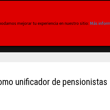
ataformas
 podamos mejorar tu experiencia en nuestro sitio:
Más inform
 donde todas y cada una de ellas tienen VOZ
INTERNACIONALES
MOVILIZACIONES
QUIENES SOMO
omo unificador de pensionistas