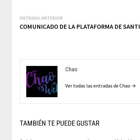
Navegación
Entrada
ENTRADA ANTERIOR
anterior:
COMUNICADO DE LA PLATAFORMA DE SANT
de
entradas
Chao
Ver todas las entradas de Chao →
TAMBIÉN TE PUEDE GUSTAR