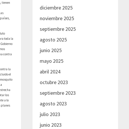
, tienen
diciembre 2025
las
noviembre 2025
 países,
septiembre 2025
luto
agosto 2025
ara toda la
l Gobierno
emos
junio 2025
ha contra
mayo 2025
contra la
abril 2024
cluido el
l mosquito
octubre 2023
la
 estrecha
septiembre 2023
tar los
te a lo
agosto 2023
s planes
julio 2023
junio 2023