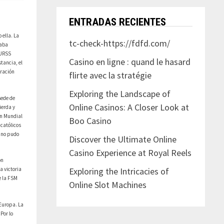
ENTRADAS RECIENTES
 ella. La
tc-check-https://fdfd.com/
taba
 URSS
Casino en ligne : quand le hasard
tancia, el
eración
flirte avec la stratégie
Exploring the Landscape of
sede de
Online Casinos: A Closer Look at
ierda y
ión Mundial
Boo Casino
 católicos
T no pudo
Discover the Ultimate Online
Casino Experience at Royal Reels
on
a victoria
Exploring the Intricacies of
e la FSM
Online Slot Machines
 Europa. La
Por lo