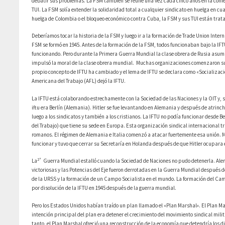
debatir sus problemas. La FSM también se reúne una vez cada cinco años en la confe
TUI. La FSM solía extender la solidaridad total a cualquier sindicato en huelga en cu
huelga de Colombia o el bloqueo económico contra Cuba, la FSM y sus TUI están trat
Deberíamos tocar la historia de la FSM y luego ir a la formación de Trade Union Inter
FSM se formó en 1945. Antes de la formación de la FSM, todos funcionaban bajo la IF
funcionando. Pero durante la Primera Guerra Mundial la clase obrera de Rusia asumió e
impulsó la moral de la clase obrera mundial. Muchas organizaciones comenzaron su bat
propio concepto de IFTU ha cambiado y el lema de IFTU se declara como «Socializació
Americana del Trabajo (AFL) dejó la IFTU.
La IFTU está colaborando estrechamente con la Sociedad de las Naciones y la OIT y, s
iftu era Berlín (Alemania). Hitler se fue levantando en Alemania y después de atrin
luego a los sindicatos y también a los cristianos. La IFTU no podía funcionar desde B
del Trabajo) que tiene su sede en Europa. Esta organización sindical internacional 
romanos. El régimen de Alemania e Italia comenzó a atacar fuertemente esa unión. 
funcionar y tuvo que cerrar su Secretaría en Holanda después de que Hitler ocupara 
2ª
La
Guerra Mundial estalló cuando la Sociedad de Naciones no pudo detenerla. Alem
victoriosas y las Potencias del Eje fueron derrotadas en la Guerra Mundial después 
de la URSS y la formación de un Campo Socialista en el mundo. La formación del Camp
por disolución de la IFTU en 1945 después de la guerra mundial.
Pero los Estados Unidos habían traído un plan llamado el «Plan Marshal». El Plan Ma
intención principal del plan era detener el crecimiento del movimiento sindical mil
tanto, el Plan Marshal ofreció una reconstrucción de la economía que detendría los d