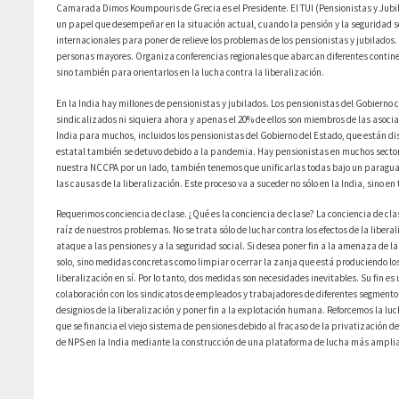
Camarada Dimos Koumpouris de Grecia es el Presidente. El TUI (Pensionistas y Jubi
un papel que desempeñar en la situación actual, cuando la pensión y la seguridad so
internacionales para poner de relieve los problemas de los pensionistas y jubilados. 
personas mayores. Organiza conferencias regionales que abarcan diferentes continent
sino también para orientarlos en la lucha contra la liberalización.
En la India hay millones de pensionistas y jubilados. Los pensionistas del Gobierno c
sindicalizados ni siquiera ahora y apenas el 20% de ellos son miembros de las asocia
India para muchos, incluidos los pensionistas del Gobierno del Estado, que están dis
estatal también se detuvo debido a la pandemia. Hay pensionistas en muchos sectores c
nuestra NCCPA por un lado, también tenemos que unificarlas todas bajo un paraguas 
las causas de la liberalización. Este proceso va a suceder no sólo en la India, sino e
Requerimos conciencia de clase. ¿Qué es la conciencia de clase? La conciencia de cl
raíz de nuestros problemas. No se trata sólo de luchar contra los efectos de la liber
ataque a las pensiones y a la seguridad social. Si desea poner fin a la amenaza de
solo, sino medidas concretas como limpiar o cerrar la zanja que está produciendo lo
liberalización en sí. Por lo tanto, dos medidas son necesidades inevitables. Su fin es 
colaboración con los sindicatos de empleados y trabajadores de diferentes segmentos 
designios de la liberalización y poner fin a la explotación humana. Reforcemos la lu
que se financia el viejo sistema de pensiones debido al fracaso de la privatización
de NPS en la India mediante la construcción de una plataforma de lucha más ampli